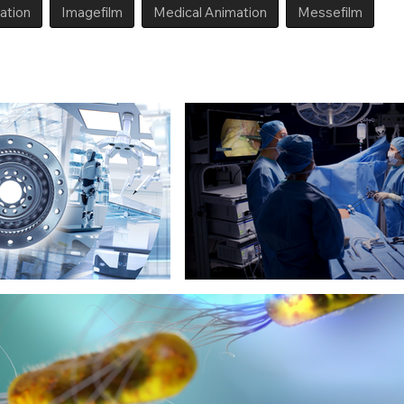
ration
Imagefilm
Medical Animation
Messefilm