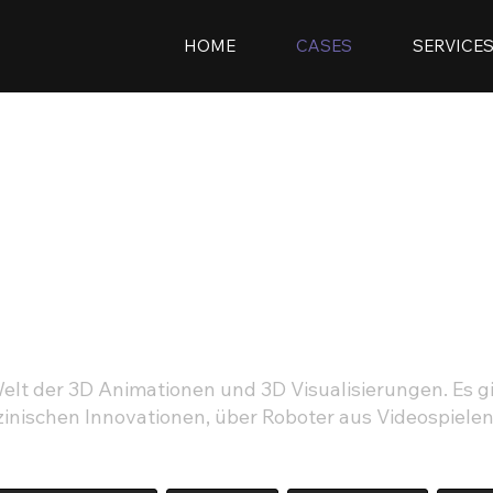
HOME
CASES
SERVICE
SHOWROO
Cases
Welt der 3D Animationen und 3D Visualisierungen. Es gi
nischen Innovationen, über Roboter aus Videospielen,