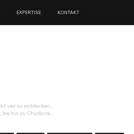
S
EXPERTISE
KONTAKT
M
bt viel zu entdecken,
 bis hin zu Chatbots.