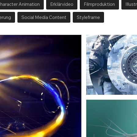
haracter Animation
Erklärvideo
Filmproduktion
Illust
ierung
Social Media Content
Styleframe