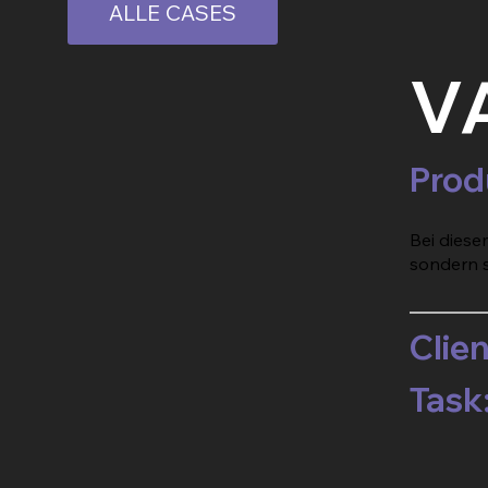
ALLE CASES
V
Prod
Bei diese
sondern s
Clien
Task