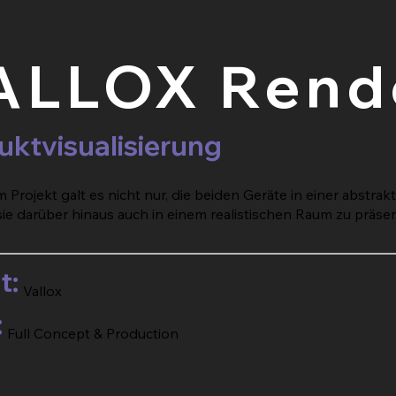
ALLOX Rend
uktvisualisierung
m Projekt galt es nicht nur, die beiden Geräte in einer abst
ie darüber hinaus auch in einem realistischen Raum zu präse
t:
Vallox
:
Full Concept & Production