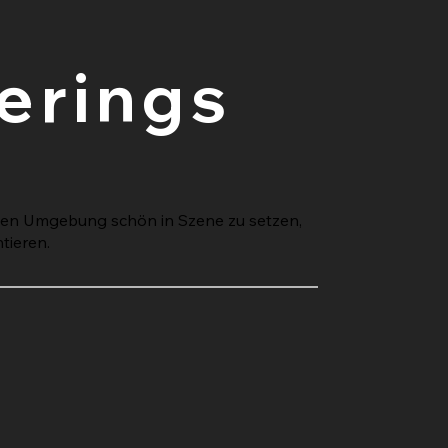
erings
rakten Umgebung schön in Szene zu setzen,
ntieren.