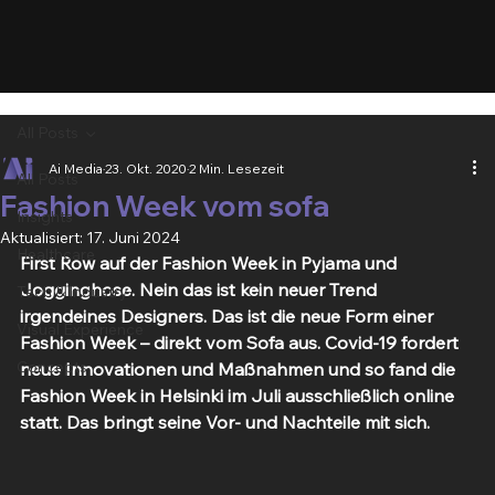
All Posts
Ai Media
23. Okt. 2020
2 Min. Lesezeit
All Posts
Fashion Week vom sofa
Insights
Aktualisiert:
17. Juni 2024
Healthcare
First Row auf der Fashion Week in Pyjama und 
Jogginghose. Nein das ist kein neuer Trend 
Tech & Industry
irgendeines Designers. Das ist die neue Form einer 
Visual Experience
Fashion Week – direkt vom Sofa aus. Covid-19 fordert 
Concepts
neue Innovationen und Maßnahmen und so fand die 
Fashion Week in Helsinki im Juli ausschließlich online 
statt. Das bringt seine Vor- und Nachteile mit sich.