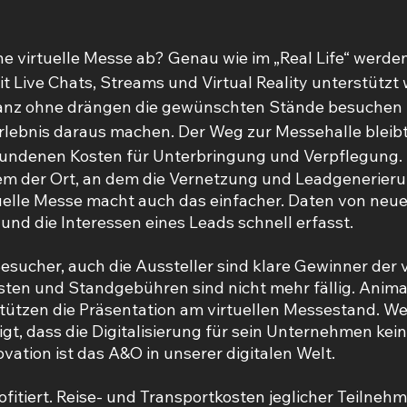
ne virtuelle Messe ab? Genau wie im „Real Life“ werden 
it Live Chats, Streams und Virtual Reality unterstützt 
nz ohne drängen die gewünschten Stände besuchen u
Erlebnis daraus machen. Der Weg zur Messehalle bleibt
bundenen Kosten für Unterbringung und Verpflegung.
em der Ort, an dem die Vernetzung und Leadgenerieru
irtuelle Messe macht auch das einfacher. Daten von neu
 und die Interessen eines Leads schnell erfasst.
esucher, auch die Aussteller sind klare Gewinner der v
ten und Standgebühren sind nicht mehr fällig. Anima
stützen die Präsentation am virtuellen Messestand. Wer
eigt, dass die Digitalisierung für sein Unternehmen kein
vation ist das A&O in unserer digitalen Welt.
fitiert. Reise- und Transportkosten jeglicher Teilnehm