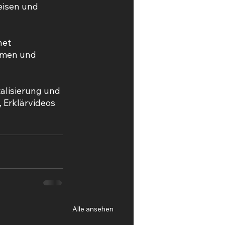
eisen und 
net 
hmen und 
alisierung und 
 Erklärvideos 
Alle ansehen