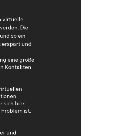
virtuelle 
werden. Die 
nd so ein 
 erspart und 
ng eine große 
en Kontakten 
irtuellen 
tionen 
 sich hier 
 Problem ist. 
er und 